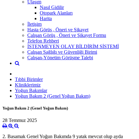
Ulaşım
Nasıl Gidilir
Otopark Alanları
Harita
İletişim
Hasta Görüş , Öneri ve Şikayet
Çalışan Görüş , Öneri ve Şikayet Formu
Telefon Rehberi
İSTENMEYEN OLAY BİLDİRİM SİSTEMİ
Çalışan Sağlığı ve Güvenliği Birimi
Çalışan-Yönetim Görüşme Talebi
Tıbbi Birimler
Kliniklerimiz
Yoğun Bakımlar
Yoğun Bakım 2 (Genel Yoğun Bakım)
Yoğun Bakım 2 (Genel Yoğun Bakım)
28 Temmuz 2025
2. Basamak Genel Yoğun Bakımda 9 yatak mevcut olup ayda