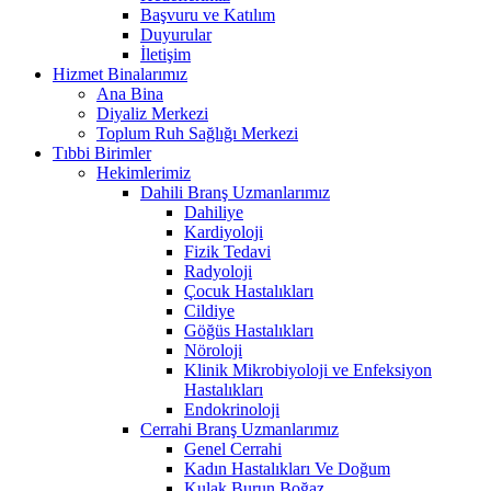
Başvuru ve Katılım
Duyurular
İletişim
Hizmet Binalarımız
Ana Bina
Diyaliz Merkezi
Toplum Ruh Sağlığı Merkezi
Tıbbi Birimler
Hekimlerimiz
Dahili Branş Uzmanlarımız
Dahiliye
Kardiyoloji
Fizik Tedavi
Radyoloji
Çocuk Hastalıkları
Cildiye
Göğüs Hastalıkları
Nöroloji
Klinik Mikrobiyoloji ve Enfeksiyon
Hastalıkları
Endokrinoloji
Cerrahi Branş Uzmanlarımız
Genel Cerrahi
Kadın Hastalıkları Ve Doğum
Kulak Burun Boğaz