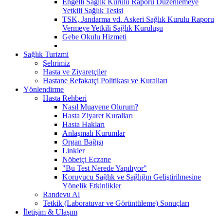
Engelli Sağlık Kurulu Raporu Düzenlemeye
Yetkili Sağlık Tesisi
TSK, Jandarma vd. Askeri Sağlık Kurulu Raporu
Vermeye Yetkili Sağlık Kuruluşu
Gebe Okulu Hizmeti
Sağlık Turizmi
Şehrimiz
Hasta ve Ziyaretçiler
Hastane Refakatçi Politikası ve Kuralları
Yönlendirme
Hasta Rehberi
Nasıl Muayene Olurum?
Hasta Ziyaret Kuralları
Hasta Hakları
Anlaşmalı Kurumlar
Organ Bağışı
Linkler
Nöbetçi Eczane
"Bu Test Nerede Yapılıyor"
Koruyucu Sağlık ve Sağlığın Geliştirilmesine
Yönelik Etkinlikler
Randevu Al
Tetkik (Laboratuvar ve Görüntüleme) Sonuçları
İletişim & Ulaşım