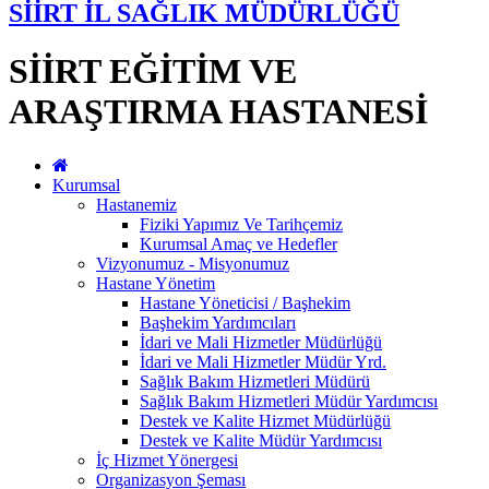
SİİRT İL SAĞLIK MÜDÜRLÜĞÜ
SİİRT EĞİTİM VE
ARAŞTIRMA HASTANESİ
Kurumsal
Hastanemiz
Fiziki Yapımız Ve Tarihçemiz
Kurumsal Amaç ve Hedefler
Vizyonumuz - Misyonumuz
Hastane Yönetim
Hastane Yöneticisi / Başhekim
Başhekim Yardımcıları
İdari ve Mali Hizmetler Müdürlüğü
İdari ve Mali Hizmetler Müdür Yrd.
Sağlık Bakım Hizmetleri Müdürü
Sağlık Bakım Hizmetleri Müdür Yardımcısı
Destek ve Kalite Hizmet Müdürlüğü
Destek ve Kalite Müdür Yardımcısı
İç Hizmet Yönergesi
Organizasyon Şeması