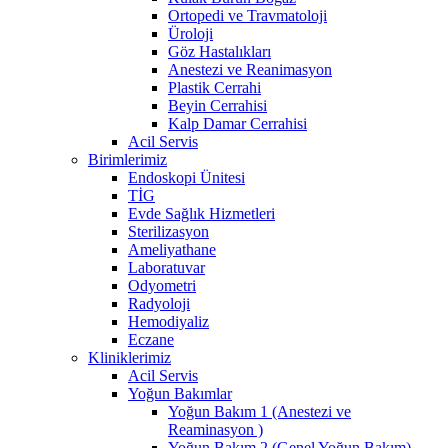
Ortopedi ve Travmatoloji
Üroloji
Göz Hastalıkları
Anestezi ve Reanimasyon
Plastik Cerrahi
Beyin Cerrahisi
Kalp Damar Cerrahisi
Acil Servis
Birimlerimiz
Endoskopi Ünitesi
TİG
Evde Sağlık Hizmetleri
Sterilizasyon
Ameliyathane
Laboratuvar
Odyometri
Radyoloji
Hemodiyaliz
Eczane
Kliniklerimiz
Acil Servis
Yoğun Bakımlar
Yoğun Bakım 1 (Anestezi ve
Reaminasyon )
Yoğun Bakım 2 (Genel Yoğun Bakım)