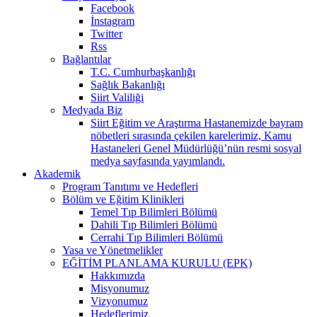
Facebook
İnstagram
Twitter
Rss
Bağlantılar
T.C. Cumhurbaşkanlığı
Sağlık Bakanlığı
Siirt Valiliği
Medyada Biz
Siirt Eğitim ve Araştırma Hastanemizde bayram
nöbetleri sırasında çekilen karelerimiz, Kamu
Hastaneleri Genel Müdürlüğü’nün resmi sosyal
medya sayfasında yayımlandı.
Akademik
Program Tanıtımı ve Hedefleri
Bölüm ve Eğitim Klinikleri
Temel Tıp Bilimleri Bölümü
Dahili Tıp Bilimleri Bölümü
Cerrahi Tıp Bilimleri Bölümü
Yasa ve Yönetmelikler
EĞİTİM PLANLAMA KURULU (EPK)
Hakkımızda
Misyonumuz
Vizyonumuz
Hedeflerimiz