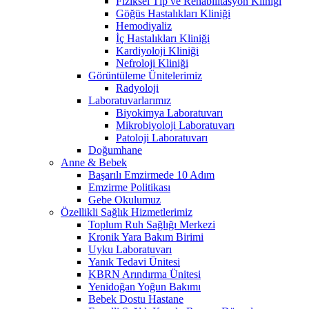
Fiziksel Tıp ve Rehabilitasyon Kliniği
Göğüs Hastalıkları Kliniği
Hemodiyaliz
İç Hastalıkları Kliniği
Kardiyoloji Kliniği
Nefroloji Kliniği
Görüntüleme Ünitelerimiz
Radyoloji
Laboratuvarlarımız
Biyokimya Laboratuvarı
Mikrobiyoloji Laboratuvarı
Patoloji Laboratuvarı
Doğumhane
Anne & Bebek
Başarılı Emzirmede 10 Adım
Emzirme Politikası
Gebe Okulumuz
Özellikli Sağlık Hizmetlerimiz
Toplum Ruh Sağlığı Merkezi
Kronik Yara Bakım Birimi
Uyku Laboratuvarı
Yanık Tedavi Ünitesi
KBRN Arındırma Ünitesi
Yenidoğan Yoğun Bakımı
Bebek Dostu Hastane