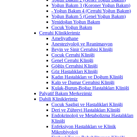
Yoğun Bakım 3 (Koroner Yoğun Bakım)
- Yoğun Bakım 4 (Cerrahi Yoğun Bakım)
Yoğun Bakım 5 (Genel Yoğun Bakım)
Yenidoğan Yoğun Bakım
Çocuk Yoğun Bakım
Cerrahi Kliniklerimiz
Ameliyathane
Anesteziyoloji ve Reanimasyon
Beyin ve Sinir Cerrahisi Kliniği
Çocuk Cerrahi Kliniği
Genel Cerrahi Kliniği
Göğüs Cerrahisi Kliniği
Göz Hastalıkları Kliniği
Kadın Hastalıkları ve Doğum Kliniği
Kalp ve Damar Cerrahisi Kliniği
Kulak-Burun-Boğaz Hastalıkları Kliniği
Palyatif Bakım Merkezimiz
Dahili Kliniklerimiz
Çocuk Sagligi ve Hastaliklari Kliniği
Deri ve Zührevi Hastalıkları Kliniği
Endokrinoloji ve Metabolizma Hastalıkları
Kliniği
Enfeksiyon Hastalıkları ve Klinik
Mikrobiyoloji