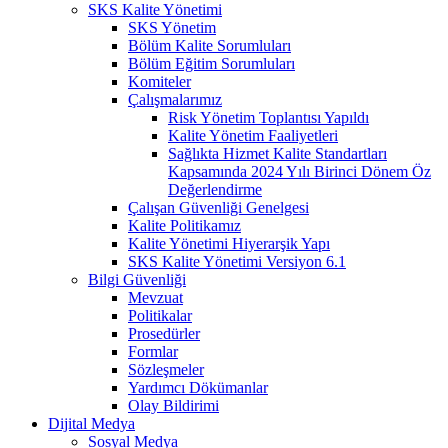
SKS Kalite Yönetimi
SKS Yönetim
Bölüm Kalite Sorumluları
Bölüm Eğitim Sorumluları
Komiteler
Çalışmalarımız
Risk Yönetim Toplantısı Yapıldı
Kalite Yönetim Faaliyetleri
Sağlıkta Hizmet Kalite Standartları
Kapsamında 2024 Yılı Birinci Dönem Öz
Değerlendirme
Çalışan Güvenliği Genelgesi
Kalite Politikamız
Kalite Yönetimi Hiyerarşik Yapı
SKS Kalite Yönetimi Versiyon 6.1
Bilgi Güvenliği
Mevzuat
Politikalar
Prosedürler
Formlar
Sözleşmeler
Yardımcı Dökümanlar
Olay Bildirimi
Dijital Medya
Sosyal Medya