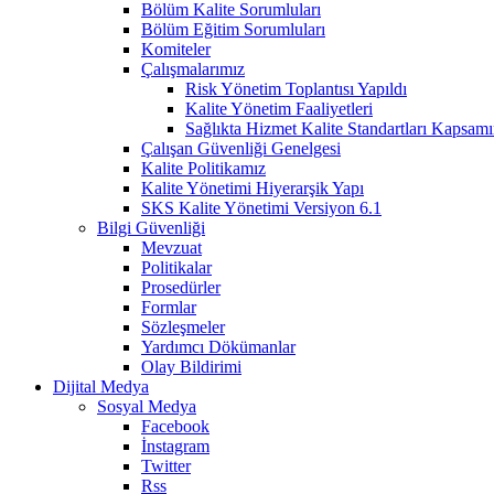
Bölüm Kalite Sorumluları
Bölüm Eğitim Sorumluları
Komiteler
Çalışmalarımız
Risk Yönetim Toplantısı Yapıldı
Kalite Yönetim Faaliyetleri
Sağlıkta Hizmet Kalite Standartları Kapsa
Çalışan Güvenliği Genelgesi
Kalite Politikamız
Kalite Yönetimi Hiyerarşik Yapı
SKS Kalite Yönetimi Versiyon 6.1
Bilgi Güvenliği
Mevzuat
Politikalar
Prosedürler
Formlar
Sözleşmeler
Yardımcı Dökümanlar
Olay Bildirimi
Dijital Medya
Sosyal Medya
Facebook
İnstagram
Twitter
Rss