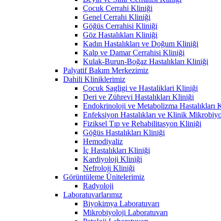
Çocuk Cerrahi Kliniği
Genel Cerrahi Kliniği
Göğüs Cerrahisi Kliniği
Göz Hastalıkları Kliniği
Kadın Hastalıkları ve Doğum Kliniği
Kalp ve Damar Cerrahisi Kliniği
Kulak-Burun-Boğaz Hastalıkları Kliniği
Palyatif Bakım Merkezimiz
Dahili Kliniklerimiz
Çocuk Sagligi ve Hastaliklari Kliniği
Deri ve Zührevi Hastalıkları Kliniği
Endokrinoloji ve Metabolizma Hastalıkları K
Enfeksiyon Hastalıkları ve Klinik Mikrobiyo
Fiziksel Tıp ve Rehabilitasyon Kliniği
Göğüs Hastalıkları Kliniği
Hemodiyaliz
İç Hastalıkları Kliniği
Kardiyoloji Kliniği
Nefroloji Kliniği
Görüntüleme Ünitelerimiz
Radyoloji
Laboratuvarlarımız
Biyokimya Laboratuvarı
Mikrobiyoloji Laboratuvarı