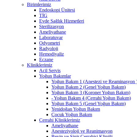
Birimlerimiz
Endoskopi Ünitesi
TİG
Evde Sağlık Hizmetleri
Sterilizasyon
Ameliyathane
Laboratuvar
Odyometri
Radyoloji
Hemodiyaliz
Eczane
Kliniklerimiz
Acil Servis
Yoğun Bakımlar
Yoğun Bakım 1 (Anestezi ve Reaminasyon 
Yoğun Bakım 2 (Genel Yoğun Bakım)
Yoğun Bakım 3 (Koroner Yoğun Bakım)
- Yoğun Bakım 4 (Cerrahi Yoğun Bakım)
Yoğun Bakım 5 (Genel Yoğun Bakım)
Yenidoğan Yoğun Bakım
Çocuk Yoğun Bakım
Cerrahi Kliniklerimiz
Ameliyathane
Anesteziyoloji ve Reanimasyon
Beyin ve Sinir Cerrahisi Kliniği