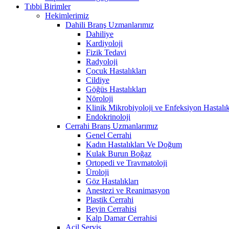
Tıbbi Birimler
Hekimlerimiz
Dahili Branş Uzmanlarımız
Dahiliye
Kardiyoloji
Fizik Tedavi
Radyoloji
Çocuk Hastalıkları
Cildiye
Göğüs Hastalıkları
Nöroloji
Klinik Mikrobiyoloji ve Enfeksiyon Hastalık
Endokrinoloji
Cerrahi Branş Uzmanlarımız
Genel Cerrahi
Kadın Hastalıkları Ve Doğum
Kulak Burun Boğaz
Ortopedi ve Travmatoloji
Üroloji
Göz Hastalıkları
Anestezi ve Reanimasyon
Plastik Cerrahi
Beyin Cerrahisi
Kalp Damar Cerrahisi
Acil Servis