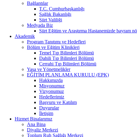
Bağlantılar
T.C. Cumhurbaşkanlığı
Sağlık Bakanlığı
Siirt Valiliği
Medyada Biz
Siirt Eğitim ve Araştırma Hastanemizde bayram nö
Akademik
Program Tanıtımı ve Hedefleri
Bölüm ve Eğitim Klinikleri
Temel Tıp Bilimleri Bölümü
Dahili Tıp Bilimleri Bölümü
Cerrahi Tıp Bilimleri Bölümü
Yasa ve Yönetmelikler
EĞİTİM PLANLAMA KURULU (EPK)
Hakkımızda
Misyonumuz
Vizyonumuz
Hedeflerimiz
Başvuru ve Katılım
Duyurular
İletişim
Hizmet Binalarımız
Ana Bina
Diyaliz Merkezi
Toplum Ruh Sağlığı Merkezi