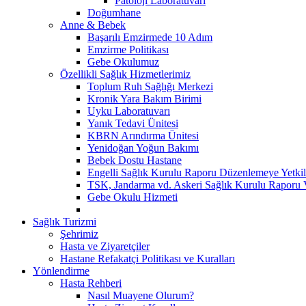
Patoloji Laboratuvarı
Doğumhane
Anne & Bebek
Başarılı Emzirmede 10 Adım
Emzirme Politikası
Gebe Okulumuz
Özellikli Sağlık Hizmetlerimiz
Toplum Ruh Sağlığı Merkezi
Kronik Yara Bakım Birimi
Uyku Laboratuvarı
Yanık Tedavi Ünitesi
KBRN Arındırma Ünitesi
Yenidoğan Yoğun Bakımı
Bebek Dostu Hastane
Engelli Sağlık Kurulu Raporu Düzenlemeye Yetkili
TSK, Jandarma vd. Askeri Sağlık Kurulu Raporu V
Gebe Okulu Hizmeti
Sağlık Turizmi
Şehrimiz
Hasta ve Ziyaretçiler
Hastane Refakatçi Politikası ve Kuralları
Yönlendirme
Hasta Rehberi
Nasıl Muayene Olurum?