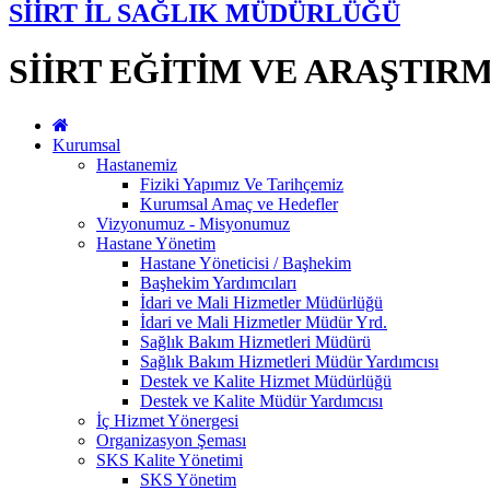
SİİRT İL SAĞLIK MÜDÜRLÜĞÜ
SİİRT EĞİTİM VE ARAŞTIR
Kurumsal
Hastanemiz
Fiziki Yapımız Ve Tarihçemiz
Kurumsal Amaç ve Hedefler
Vizyonumuz - Misyonumuz
Hastane Yönetim
Hastane Yöneticisi / Başhekim
Başhekim Yardımcıları
İdari ve Mali Hizmetler Müdürlüğü
İdari ve Mali Hizmetler Müdür Yrd.
Sağlık Bakım Hizmetleri Müdürü
Sağlık Bakım Hizmetleri Müdür Yardımcısı
Destek ve Kalite Hizmet Müdürlüğü
Destek ve Kalite Müdür Yardımcısı
İç Hizmet Yönergesi
Organizasyon Şeması
SKS Kalite Yönetimi
SKS Yönetim