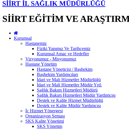
SİİRT İL SAĞLIK MÜDÜRLÜĞÜ
SİİRT EĞİTİM VE ARAŞTIR
Kurumsal
Hastanemiz
Fiziki Yapımız Ve Tarihçemiz
Kurumsal Amaç ve Hedefler
Vizyonumuz - Misyonumuz
Hastane Yönetim
Hastane Yöneticisi / Başhekim
Başhekim Yardımcıları
İdari ve Mali Hizmetler Müdürlüğü
İdari ve Mali Hizmetler Müdür Yrd.
Sağlık Bakım Hizmetleri Müdürü
Sağlık Bakım Hizmetleri Müdür Yardımcısı
Destek ve Kalite Hizmet Müdürlüğü
Destek ve Kalite Müdür Yardımcısı
İç Hizmet Yönergesi
Organizasyon Şeması
SKS Kalite Yönetimi
SKS Yönetim