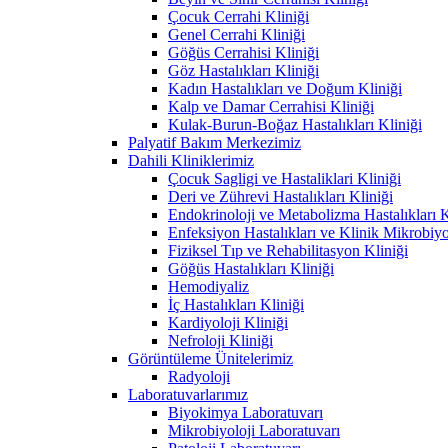
Çocuk Cerrahi Kliniği
Genel Cerrahi Kliniği
Göğüs Cerrahisi Kliniği
Göz Hastalıkları Kliniği
Kadın Hastalıkları ve Doğum Kliniği
Kalp ve Damar Cerrahisi Kliniği
Kulak-Burun-Boğaz Hastalıkları Kliniği
Palyatif Bakım Merkezimiz
Dahili Kliniklerimiz
Çocuk Sagligi ve Hastaliklari Kliniği
Deri ve Zührevi Hastalıkları Kliniği
Endokrinoloji ve Metabolizma Hastalıkları K
Enfeksiyon Hastalıkları ve Klinik Mikrobiyo
Fiziksel Tıp ve Rehabilitasyon Kliniği
Göğüs Hastalıkları Kliniği
Hemodiyaliz
İç Hastalıkları Kliniği
Kardiyoloji Kliniği
Nefroloji Kliniği
Görüntüleme Ünitelerimiz
Radyoloji
Laboratuvarlarımız
Biyokimya Laboratuvarı
Mikrobiyoloji Laboratuvarı