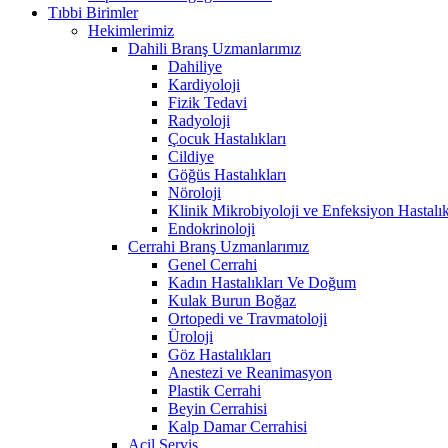
Tıbbi Birimler
Hekimlerimiz
Dahili Branş Uzmanlarımız
Dahiliye
Kardiyoloji
Fizik Tedavi
Radyoloji
Çocuk Hastalıkları
Cildiye
Göğüs Hastalıkları
Nöroloji
Klinik Mikrobiyoloji ve Enfeksiyon Hastalık
Endokrinoloji
Cerrahi Branş Uzmanlarımız
Genel Cerrahi
Kadın Hastalıkları Ve Doğum
Kulak Burun Boğaz
Ortopedi ve Travmatoloji
Üroloji
Göz Hastalıkları
Anestezi ve Reanimasyon
Plastik Cerrahi
Beyin Cerrahisi
Kalp Damar Cerrahisi
Acil Servis