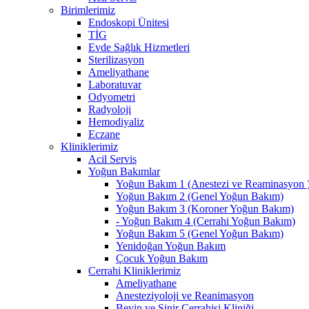
Birimlerimiz
Endoskopi Ünitesi
TİG
Evde Sağlık Hizmetleri
Sterilizasyon
Ameliyathane
Laboratuvar
Odyometri
Radyoloji
Hemodiyaliz
Eczane
Kliniklerimiz
Acil Servis
Yoğun Bakımlar
Yoğun Bakım 1 (Anestezi ve Reaminasyon 
Yoğun Bakım 2 (Genel Yoğun Bakım)
Yoğun Bakım 3 (Koroner Yoğun Bakım)
- Yoğun Bakım 4 (Cerrahi Yoğun Bakım)
Yoğun Bakım 5 (Genel Yoğun Bakım)
Yenidoğan Yoğun Bakım
Çocuk Yoğun Bakım
Cerrahi Kliniklerimiz
Ameliyathane
Anesteziyoloji ve Reanimasyon
Beyin ve Sinir Cerrahisi Kliniği