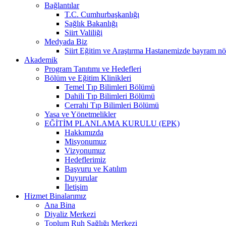
Bağlantılar
T.C. Cumhurbaşkanlığı
Sağlık Bakanlığı
Siirt Valiliği
Medyada Biz
Siirt Eğitim ve Araştırma Hastanemizde bayram nö
Akademik
Program Tanıtımı ve Hedefleri
Bölüm ve Eğitim Klinikleri
Temel Tıp Bilimleri Bölümü
Dahili Tıp Bilimleri Bölümü
Cerrahi Tıp Bilimleri Bölümü
Yasa ve Yönetmelikler
EĞİTİM PLANLAMA KURULU (EPK)
Hakkımızda
Misyonumuz
Vizyonumuz
Hedeflerimiz
Başvuru ve Katılım
Duyurular
İletişim
Hizmet Binalarımız
Ana Bina
Diyaliz Merkezi
Toplum Ruh Sağlığı Merkezi