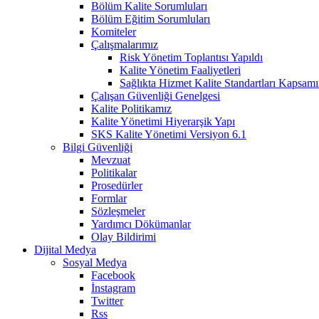
Bölüm Kalite Sorumluları
Bölüm Eğitim Sorumluları
Komiteler
Çalışmalarımız
Risk Yönetim Toplantısı Yapıldı
Kalite Yönetim Faaliyetleri
Sağlıkta Hizmet Kalite Standartları Kapsa
Çalışan Güvenliği Genelgesi
Kalite Politikamız
Kalite Yönetimi Hiyerarşik Yapı
SKS Kalite Yönetimi Versiyon 6.1
Bilgi Güvenliği
Mevzuat
Politikalar
Prosedürler
Formlar
Sözleşmeler
Yardımcı Dökümanlar
Olay Bildirimi
Dijital Medya
Sosyal Medya
Facebook
İnstagram
Twitter
Rss