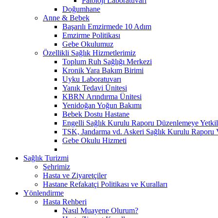
Patoloji Laboratuvarı
Doğumhane
Anne & Bebek
Başarılı Emzirmede 10 Adım
Emzirme Politikası
Gebe Okulumuz
Özellikli Sağlık Hizmetlerimiz
Toplum Ruh Sağlığı Merkezi
Kronik Yara Bakım Birimi
Uyku Laboratuvarı
Yanık Tedavi Ünitesi
KBRN Arındırma Ünitesi
Yenidoğan Yoğun Bakımı
Bebek Dostu Hastane
Engelli Sağlık Kurulu Raporu Düzenlemeye Yetkili
TSK, Jandarma vd. Askeri Sağlık Kurulu Raporu V
Gebe Okulu Hizmeti
Sağlık Turizmi
Şehrimiz
Hasta ve Ziyaretçiler
Hastane Refakatçi Politikası ve Kuralları
Yönlendirme
Hasta Rehberi
Nasıl Muayene Olurum?