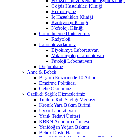
Fiziksel Tıp ve Rehabilitasyon Kliniği
Göğüs Hastalıkları Kliniği
Hemodiyaliz
İç Hastalıkları Kliniği
Kardiyoloji Kliniği
Nefroloji Kliniği
Görüntüleme Ünitelerimiz
Radyoloji
Laboratuvarlarımız
Biyokimya Laboratuvarı
Mikrobiyoloji Laboratuvarı
Patoloji Laboratuvarı
Doğumhane
Anne & Bebek
Başarılı Emzirmede 10 Adım
Emzirme Politikası
Gebe Okulumuz
Özellikli Sağlık Hizmetlerimiz
Toplum Ruh Sağlığı Merkezi
Kronik Yara Bakım Birimi
Uyku Laboratuvarı
Yanık Tedavi Ünitesi
KBRN Arındırma Ünitesi
Yenidoğan Yoğun Bakımı
Bebek Dostu Hastane