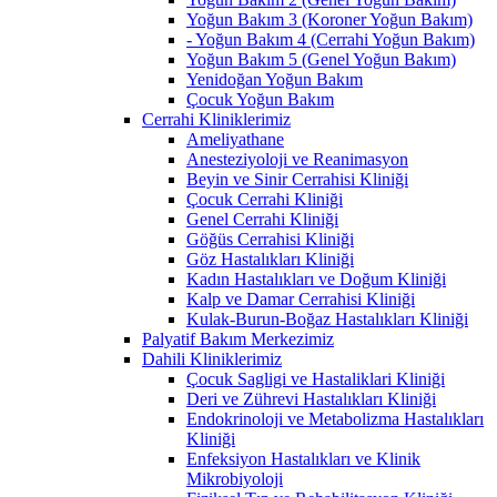
Yoğun Bakım 3 (Koroner Yoğun Bakım)
- Yoğun Bakım 4 (Cerrahi Yoğun Bakım)
Yoğun Bakım 5 (Genel Yoğun Bakım)
Yenidoğan Yoğun Bakım
Çocuk Yoğun Bakım
Cerrahi Kliniklerimiz
Ameliyathane
Anesteziyoloji ve Reanimasyon
Beyin ve Sinir Cerrahisi Kliniği
Çocuk Cerrahi Kliniği
Genel Cerrahi Kliniği
Göğüs Cerrahisi Kliniği
Göz Hastalıkları Kliniği
Kadın Hastalıkları ve Doğum Kliniği
Kalp ve Damar Cerrahisi Kliniği
Kulak-Burun-Boğaz Hastalıkları Kliniği
Palyatif Bakım Merkezimiz
Dahili Kliniklerimiz
Çocuk Sagligi ve Hastaliklari Kliniği
Deri ve Zührevi Hastalıkları Kliniği
Endokrinoloji ve Metabolizma Hastalıkları
Kliniği
Enfeksiyon Hastalıkları ve Klinik
Mikrobiyoloji