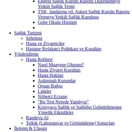
Engelli Sağlık Kurulu Raporu Düzenlemeye
Yetkili Sağlık Tesisi
TSK, Jandarma vd. Askeri Sağlık Kurulu Raporu
Vermeye Yetkili Sağlık Kuruluşu
Gebe Okulu Hizmeti
Sağlık Turizmi
Şehrimiz
Hasta ve Ziyaretçiler
Hastane Refakatçi Politikası ve Kuralları
Yönlendirme
Hasta Rehberi
Nasıl Muayene Olurum?
Hasta Ziyaret Kuralları
Hasta Hakları
Anlaşmalı Kurumlar
Organ Bağışı
Linkler
Nöbetçi Eczane
"Bu Test Nerede Yapılıyor"
Koruyucu Sağlık ve Sağlığın Geliştirilmesine
Yönelik Etkinlikler
Randevu Al
Tetkik (Laboratuvar ve Görüntüleme) Sonuçları
İletişim & Ulaşım