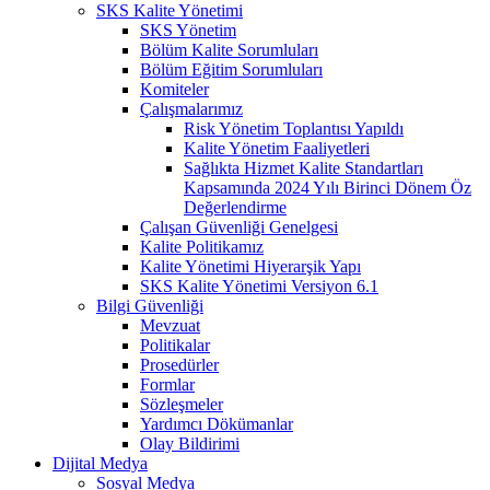
SKS Kalite Yönetimi
SKS Yönetim
Bölüm Kalite Sorumluları
Bölüm Eğitim Sorumluları
Komiteler
Çalışmalarımız
Risk Yönetim Toplantısı Yapıldı
Kalite Yönetim Faaliyetleri
Sağlıkta Hizmet Kalite Standartları
Kapsamında 2024 Yılı Birinci Dönem Öz
Değerlendirme
Çalışan Güvenliği Genelgesi
Kalite Politikamız
Kalite Yönetimi Hiyerarşik Yapı
SKS Kalite Yönetimi Versiyon 6.1
Bilgi Güvenliği
Mevzuat
Politikalar
Prosedürler
Formlar
Sözleşmeler
Yardımcı Dökümanlar
Olay Bildirimi
Dijital Medya
Sosyal Medya