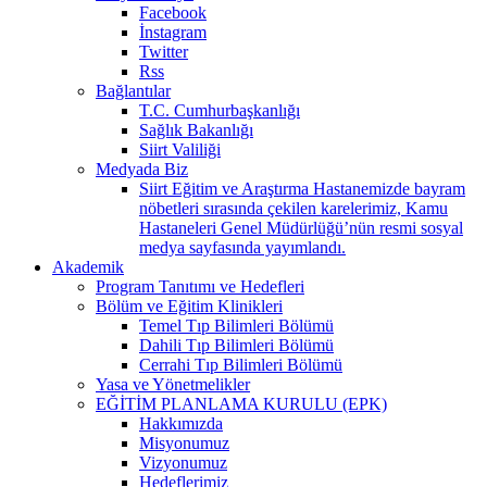
Facebook
İnstagram
Twitter
Rss
Bağlantılar
T.C. Cumhurbaşkanlığı
Sağlık Bakanlığı
Siirt Valiliği
Medyada Biz
Siirt Eğitim ve Araştırma Hastanemizde bayram
nöbetleri sırasında çekilen karelerimiz, Kamu
Hastaneleri Genel Müdürlüğü’nün resmi sosyal
medya sayfasında yayımlandı.
Akademik
Program Tanıtımı ve Hedefleri
Bölüm ve Eğitim Klinikleri
Temel Tıp Bilimleri Bölümü
Dahili Tıp Bilimleri Bölümü
Cerrahi Tıp Bilimleri Bölümü
Yasa ve Yönetmelikler
EĞİTİM PLANLAMA KURULU (EPK)
Hakkımızda
Misyonumuz
Vizyonumuz
Hedeflerimiz