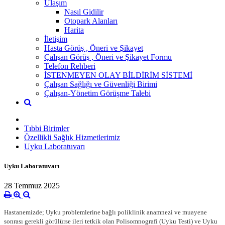
Ulaşım
Nasıl Gidilir
Otopark Alanları
Harita
İletişim
Hasta Görüş , Öneri ve Şikayet
Çalışan Görüş , Öneri ve Şikayet Formu
Telefon Rehberi
İSTENMEYEN OLAY BİLDİRİM SİSTEMİ
Çalışan Sağlığı ve Güvenliği Birimi
Çalışan-Yönetim Görüşme Talebi
Tıbbi Birimler
Özellikli Sağlık Hizmetlerimiz
Uyku Laboratuvarı
Uyku Laboratuvarı
28 Temmuz 2025
Hastanemizde; Uyku problemlerine bağlı poliklinik anamnezi ve muayene
sonrası gerekli görülürse ileri tetkik olan Polisomnografi (Uyku Testi) ve Uyku