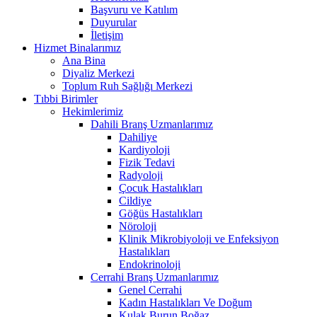
Başvuru ve Katılım
Duyurular
İletişim
Hizmet Binalarımız
Ana Bina
Diyaliz Merkezi
Toplum Ruh Sağlığı Merkezi
Tıbbi Birimler
Hekimlerimiz
Dahili Branş Uzmanlarımız
Dahiliye
Kardiyoloji
Fizik Tedavi
Radyoloji
Çocuk Hastalıkları
Cildiye
Göğüs Hastalıkları
Nöroloji
Klinik Mikrobiyoloji ve Enfeksiyon
Hastalıkları
Endokrinoloji
Cerrahi Branş Uzmanlarımız
Genel Cerrahi
Kadın Hastalıkları Ve Doğum
Kulak Burun Boğaz