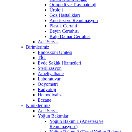
Ortopedi ve Travmatoloji
Üroloji
Göz Hastalıkları
Anestezi ve Reanimasyon
Plastik Cerrahi
Beyin Cerrahisi
Kalp Damar Cerrahisi
Acil Servis
Birimlerimiz
Endoskopi Ünitesi
TİG
Evde Sağlık Hizmetleri
Sterilizasyon
Ameliyathane
Laboratuvar
Odyometri
Radyoloji
Hemodiyaliz
Eczane
Kliniklerimiz
Acil Servis
Yoğun Bakımlar
Yoğun Bakım 1 (Anestezi ve
Reaminasyon )
Yoğun Bakım 2 (Genel Yoğun Bakım)