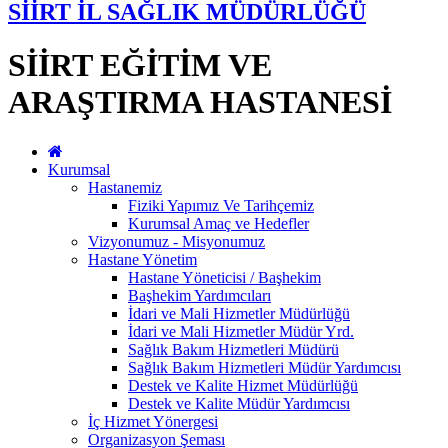
SİİRT İL SAĞLIK MÜDÜRLÜĞÜ
SİİRT EĞİTİM VE
ARAŞTIRMA HASTANESİ
Kurumsal
Hastanemiz
Fiziki Yapımız Ve Tarihçemiz
Kurumsal Amaç ve Hedefler
Vizyonumuz - Misyonumuz
Hastane Yönetim
Hastane Yöneticisi / Başhekim
Başhekim Yardımcıları
İdari ve Mali Hizmetler Müdürlüğü
İdari ve Mali Hizmetler Müdür Yrd.
Sağlık Bakım Hizmetleri Müdürü
Sağlık Bakım Hizmetleri Müdür Yardımcısı
Destek ve Kalite Hizmet Müdürlüğü
Destek ve Kalite Müdür Yardımcısı
İç Hizmet Yönergesi
Organizasyon Şeması