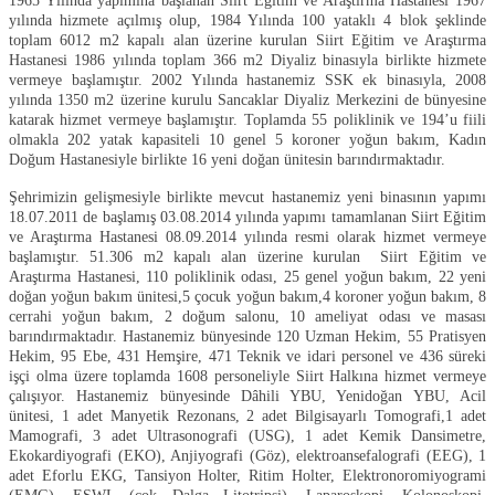
1965 Yılında yapımına başlanan Siirt Eğitim ve Araştırma Hastanesi 1967
yılında hizmete açılmış olup, 1984 Yılında 100 yataklı 4 blok şeklinde
toplam 6012 m2 kapalı alan üzerine kurulan Siirt Eğitim ve Araştırma
Hastanesi 1986 yılında toplam 366 m2 Diyaliz binasıyla birlikte hizmete
vermeye başlamıştır. 2002 Yılında hastanemiz SSK ek binasıyla, 2008
yılında 1350 m2 üzerine kurulu Sancaklar Diyaliz Merkezini de bünyesine
katarak hizmet vermeye başlamıştır. Toplamda 55 poliklinik ve 194’u fiili
olmakla 202 yatak kapasiteli 10 genel 5 koroner yoğun bakım, Kadın
Doğum Hastanesiyle birlikte 16 yeni doğan ünitesin barındırmaktadır.
Şehrimizin gelişmesiyle birlikte mevcut hastanemiz yeni binasının yapımı
18.07.2011 de başlamış 03.08.2014 yılında yapımı tamamlanan Siirt Eğitim
ve Araştırma Hastanesi 08.09.2014 yılında resmi olarak hizmet vermeye
başlamıştır. 51.306 m2 kapalı alan üzerine kurulan Siirt Eğitim ve
Araştırma Hastanesi, 110 poliklinik odası, 25 genel yoğun bakım, 22 yeni
doğan yoğun bakım ünitesi,5 çocuk yoğun bakım,4 koroner yoğun bakım, 8
cerrahi yoğun bakım, 2 doğum salonu, 10 ameliyat odası ve masası
barındırmaktadır. Hastanemiz bünyesinde 120 Uzman Hekim, 55 Pratisyen
Hekim, 95 Ebe, 431 Hemşire, 471 Teknik ve idari personel ve 436 süreki
işçi olma üzere toplamda 1608 personeliyle Siirt Halkına hizmet vermeye
çalışıyor. Hastanemiz bünyesinde Dâhili YBU, Yenidoğan YBU, Acil
ünitesi, 1 adet Manyetik Rezonans, 2 adet Bilgisayarlı Tomografi,1 adet
Mamografi, 3 adet Ultrasonografi (USG), 1 adet Kemik Dansimetre,
Ekokardiyografi (EKO), Anjiyografi (Göz), elektroansefalografi (EEG), 1
adet Eforlu EKG, Tansiyon Holter, Ritim Holter, Elektronoromiyogrami