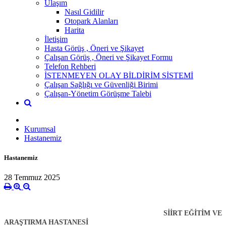
Ulaşım
Nasıl Gidilir
Otopark Alanları
Harita
İletişim
Hasta Görüş , Öneri ve Şikayet
Çalışan Görüş , Öneri ve Şikayet Formu
Telefon Rehberi
İSTENMEYEN OLAY BİLDİRİM SİSTEMİ
Çalışan Sağlığı ve Güvenliği Birimi
Çalışan-Yönetim Görüşme Talebi
Kurumsal
Hastanemiz
Hastanemiz
28 Temmuz 2025
SİİRT EĞİTİM VE
ARAŞTIRMA HASTANESİ