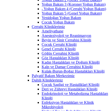
Yoğun Bakım 3 (Koroner Yoğun Bakım)
- Yoğun Bakım 4 (Cerrahi Yoğun Bakım)
Yoğun Bakım 5 (Genel Yoğun Bakım)
Yenidoğan Yoğun Bakım
Çocuk Yoğun Bakım
Cerrahi Kliniklerimiz
Ameliyathane
Anesteziyoloji ve Reanimasyon
Beyin ve Sinir Cerrahisi Kliniği
Çocuk Cerrahi Kliniği
Genel Cerrahi Kliniği
Göğüs Cerrahisi Kliniği
Göz Hastalıkları Kliniği
Kadın Hastalıkları ve Doğum Kliniği
Kalp ve Damar Cerrahisi Kliniği
Kulak-Burun-Boğaz Hastalıkları Kliniği
Palyatif Bakım Merkezimiz
Dahili Kliniklerimiz
Çocuk Sagligi ve Hastaliklari Kliniği
Deri ve Zührevi Hastalıkları Kliniği
Endokrinoloji ve Metabolizma Hastalıkları
Kliniği
Enfeksiyon Hastalıkları ve Klinik
Mikrobiyoloji