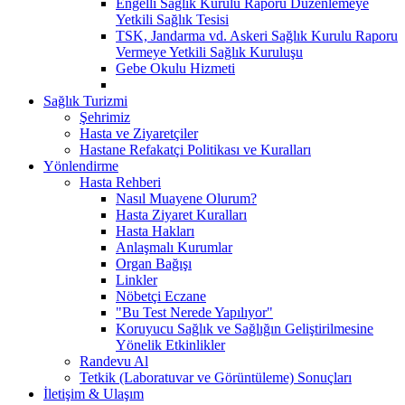
Engelli Sağlık Kurulu Raporu Düzenlemeye
Yetkili Sağlık Tesisi
TSK, Jandarma vd. Askeri Sağlık Kurulu Raporu
Vermeye Yetkili Sağlık Kuruluşu
Gebe Okulu Hizmeti
Sağlık Turizmi
Şehrimiz
Hasta ve Ziyaretçiler
Hastane Refakatçi Politikası ve Kuralları
Yönlendirme
Hasta Rehberi
Nasıl Muayene Olurum?
Hasta Ziyaret Kuralları
Hasta Hakları
Anlaşmalı Kurumlar
Organ Bağışı
Linkler
Nöbetçi Eczane
"Bu Test Nerede Yapılıyor"
Koruyucu Sağlık ve Sağlığın Geliştirilmesine
Yönelik Etkinlikler
Randevu Al
Tetkik (Laboratuvar ve Görüntüleme) Sonuçları
İletişim & Ulaşım