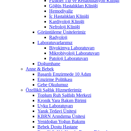
Fiziksel Tıp ve Rehabilitasyon Kliniği
Göğüs Hastalıkları Kliniği
Hemodiyaliz
İç Hastalıkları Kliniği
Kardiyoloji Kliniği
Nefroloji Kliniği
Görüntüleme Ünitelerimiz
Radyoloji
Laboratuvarlarımız
Biyokimya Laboratuvarı
Mikrobiyoloji Laboratuvarı
Patoloji Laboratuvarı
Doğumhane
Anne & Bebek
Başarılı Emzirmede 10 Adım
Emzirme Politikası
Gebe Okulumuz
Özellikli Sağlık Hizmetlerimiz
Toplum Ruh Sağlığı Merkezi
Kronik Yara Bakım Birimi
Uyku Laboratuvarı
Yanık Tedavi Ünitesi
KBRN Arındırma Ünitesi
Yenidoğan Yoğun Bakımı
Bebek Dostu Hastane