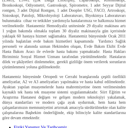
(EMG), ESWL (çok Dalga Litotripsi), Laparoskopi, Kolonoskopi,
Bronkoskopi, Odiyometri, Gastroskopi, Spirometre, 1 adet Seyyar Dijital
rontgen, 3 adet Dijital Rontgen, 1 adet Doopler USG, FACO, Artroskopi,
Sistoskopi, Patoloji, Mikrobiyoloji Laboratuvarı, Biyokimya Laboratuvarı
bulunmakta cihaz ve tetkikler yardımıyla hastalarımıza ve halkımıza hizmet
verilmektedir. Hastanemiz Hemodiyaliz unitesinde 29 diyaliz makinası artı
1 yoğun bakımda olmakla toplam 30 diyaliz makinasıyla gün içerisinde
yaklaşık 60 hastaya hizmet sağlamakta. Hastanemiz bünyesinde Ocak 2011
yılında başlatılan evde bakım hizmetleri kapsamında Yardımcı Sağlık
personeli ve alanında uzman Hekimden oluşan, Evde Bakım Ekibi Evde
Hasta Bakım Aracı ile evlerde hasta bakımı yapmaktadır. Hasta Hakları
Birimimiz Sosyal Hizmet Uzmanı tarafından yürütülmektedir. Hastaların
dilek ve şikâyetleri dinlenmekte, gerekli gizliliğe önem verilerek sorunların
çözümlenmesi yoluna gidilmektedir.
Hastanemiz bünyesinde Ortopedi ve Cerrahi branşlarında çeşitli özellikli
ameliyatlar, A2 ve A3 ameliyatları yapılmakta ve hasta kabul edilmektedir.
Ayaktan yapılan muayenelerde hasta mahremiyetine önem verilmesinden
kaynaklı tek hasta tek muayene sistemi uygulanmaktadır. Siirt Eğitim ve
Araştırma Hastanesi değişen ve gelişen modern teknolojiyi yakalamak,
dünya standartları ve modern çağa ayak uydurmak, hem hasta hem
çalışanlarımızın memnuniyetini artırmak amacıyla sürdürülmekte olan kalite
çalışmalarına Başhekim önderliğinde, ekip bilinciyle kalite standartlarına
göre devam etmektedir.
Fiziki Yapımız Ve Tarihçemiz