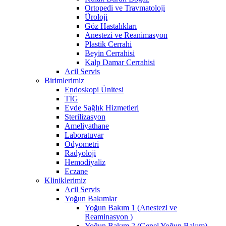
Ortopedi ve Travmatoloji
Üroloji
Göz Hastalıkları
Anestezi ve Reanimasyon
Plastik Cerrahi
Beyin Cerrahisi
Kalp Damar Cerrahisi
Acil Servis
Birimlerimiz
Endoskopi Ünitesi
TİG
Evde Sağlık Hizmetleri
Sterilizasyon
Ameliyathane
Laboratuvar
Odyometri
Radyoloji
Hemodiyaliz
Eczane
Kliniklerimiz
Acil Servis
Yoğun Bakımlar
Yoğun Bakım 1 (Anestezi ve
Reaminasyon )
Yoğun Bakım 2 (Genel Yoğun Bakım)