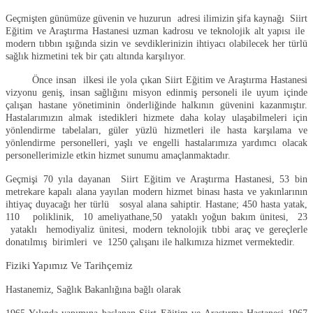
Geçmişten günümüze güvenin ve huzurun adresi ilimizin şifa kaynağı Siirt
Eğitim ve Araştırma Hastanesi uzman kadrosu ve teknolojik alt yapısı ile
modern tıbbın ışığında sizin ve sevdiklerinizin ihtiyacı olabilecek her türlü
sağlık hizmetini tek bir çatı altında karşılıyor.
Önce insan ilkesi ile yola çıkan Siirt Eğitim ve Araştırma Hastanesi
vizyonu geniş, insan sağlığını misyon edinmiş personeli ile uyum içinde
çalışan hastane yönetiminin önderliğinde halkının güvenini kazanmıştır.
Hastalarımızın almak istedikleri hizmete daha kolay ulaşabilmeleri için
yönlendirme tabelaları, güler yüzlü hizmetleri ile hasta karşılama ve
yönlendirme personelleri, yaşlı ve engelli hastalarımıza yardımcı olacak
personellerimizle etkin hizmet sunumu amaçlanmaktadır.
Geçmişi 70 yıla dayanan Siirt Eğitim ve Araştırma Hastanesi, 53 bin
metrekare kapalı alana yayılan modern hizmet binası hasta ve yakınlarının
ihtiyaç duyacağı her türlü sosyal alana sahiptir. Hastane; 450 hasta yatak,
110 poliklinik, 10 ameliyathane,50 yataklı yoğun bakım ünitesi, 23
yataklı hemodiyaliz ünitesi, modern teknolojik tıbbi araç ve gereçlerle
donatılmış birimleri ve 1250 çalışanı ile halkımıza hizmet vermektedir.
Fiziki Yapımız Ve Tarihçemiz
Hastanemiz, Sağlık Bakanlığına bağlı olarak