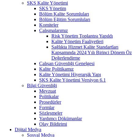
SKS Kalite Yönetimi
SKS Yönetim
Bölüm Kalite Sorumluları
Bölüm Eğitim Sorumluları
Komiteler
Çalışmalarımız
Risk Yönetim Toplantısı Yapıldı
Kalite Yönetim Faaliyetleri
Sağlıkta Hizmet Kalite Standartları
Kapsamında 2024 Yılı Birinci Dönem Öz
Değerlendirme
Çalışan Güvenliği Genelgesi
Kalite Politikamız
Kalite Yönetimi Hiyerarşik Yapı
SKS Kalite Yönetimi Versiyon 6.1
Bilgi Güvenliği
Mevzuat
Politikalar
Prosedürler
Formlar
Sözleşmeler
Yardımcı Dökümanlar
Olay Bildirimi
Dijital Medya
Sosyal Medya