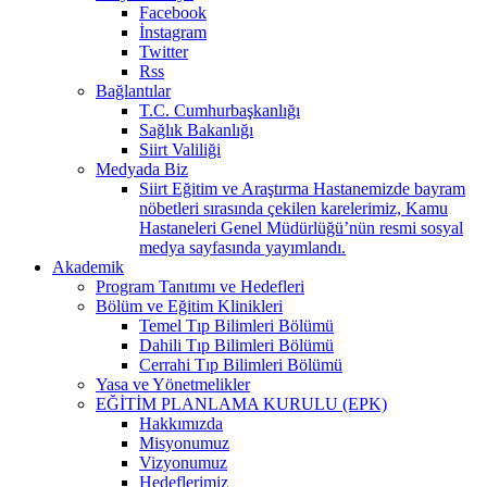
Facebook
İnstagram
Twitter
Rss
Bağlantılar
T.C. Cumhurbaşkanlığı
Sağlık Bakanlığı
Siirt Valiliği
Medyada Biz
Siirt Eğitim ve Araştırma Hastanemizde bayram
nöbetleri sırasında çekilen karelerimiz, Kamu
Hastaneleri Genel Müdürlüğü’nün resmi sosyal
medya sayfasında yayımlandı.
Akademik
Program Tanıtımı ve Hedefleri
Bölüm ve Eğitim Klinikleri
Temel Tıp Bilimleri Bölümü
Dahili Tıp Bilimleri Bölümü
Cerrahi Tıp Bilimleri Bölümü
Yasa ve Yönetmelikler
EĞİTİM PLANLAMA KURULU (EPK)
Hakkımızda
Misyonumuz
Vizyonumuz
Hedeflerimiz