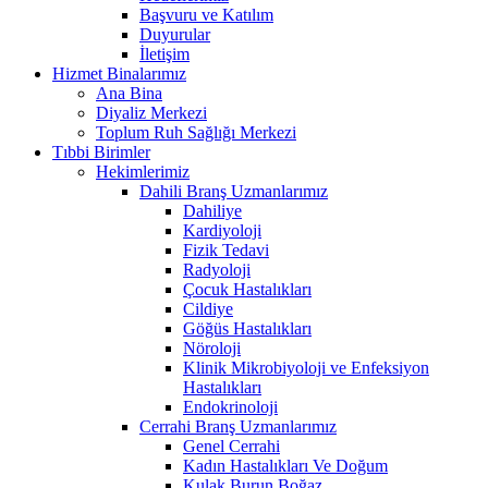
Başvuru ve Katılım
Duyurular
İletişim
Hizmet Binalarımız
Ana Bina
Diyaliz Merkezi
Toplum Ruh Sağlığı Merkezi
Tıbbi Birimler
Hekimlerimiz
Dahili Branş Uzmanlarımız
Dahiliye
Kardiyoloji
Fizik Tedavi
Radyoloji
Çocuk Hastalıkları
Cildiye
Göğüs Hastalıkları
Nöroloji
Klinik Mikrobiyoloji ve Enfeksiyon
Hastalıkları
Endokrinoloji
Cerrahi Branş Uzmanlarımız
Genel Cerrahi
Kadın Hastalıkları Ve Doğum
Kulak Burun Boğaz