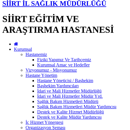
SİİRT İL SAĞLIK MÜDÜRLÜĞÜ
SİİRT EĞİTİM VE
ARAŞTIRMA HASTANESİ
Kurumsal
Hastanemiz
Fiziki Yapımız Ve Tarihçemiz
Kurumsal Amaç ve Hedefler
Vizyonumuz - Misyonumuz
Hastane Yönetim
Hastane Yöneticisi / Başhekim
Başhekim Yardımcıları
İdari ve Mali Hizmetler Müdürlüğü
İdari ve Mali Hizmetler Müdür Yrd.
Sağlık Bakım Hizmetleri Müdürü
Sağlık Bakım Hizmetleri Müdür Yardımcısı
Destek ve Kalite Hizmet Müdürlüğü
Destek ve Kalite Müdür Yardımcısı
İç Hizmet Yönergesi
Organizasyon Şeması