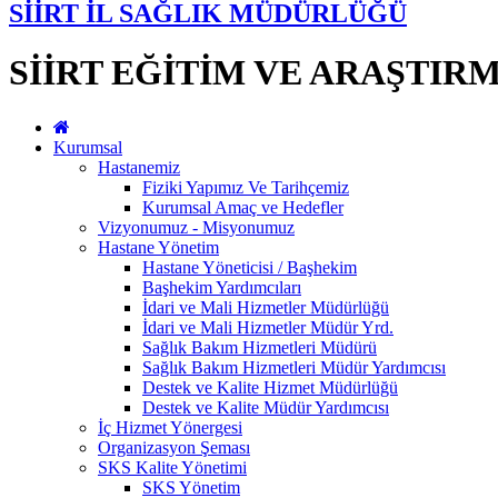
SİİRT İL SAĞLIK MÜDÜRLÜĞÜ
SİİRT EĞİTİM VE ARAŞTIR
Kurumsal
Hastanemiz
Fiziki Yapımız Ve Tarihçemiz
Kurumsal Amaç ve Hedefler
Vizyonumuz - Misyonumuz
Hastane Yönetim
Hastane Yöneticisi / Başhekim
Başhekim Yardımcıları
İdari ve Mali Hizmetler Müdürlüğü
İdari ve Mali Hizmetler Müdür Yrd.
Sağlık Bakım Hizmetleri Müdürü
Sağlık Bakım Hizmetleri Müdür Yardımcısı
Destek ve Kalite Hizmet Müdürlüğü
Destek ve Kalite Müdür Yardımcısı
İç Hizmet Yönergesi
Organizasyon Şeması
SKS Kalite Yönetimi
SKS Yönetim