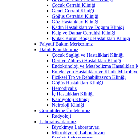
Çocuk Cerrahi Kliniği
Genel Cerrahi Kliniği
Göğüs Cerrahisi Kliniği
Göz Hastalıkları Kliniği
Kadın Hastalıkları ve Doğum Kliniği
Kalp ve Damar Cerrahisi Kliniği
Kulak-Burun-Boğaz Hastalıkları Kliniği
Palyatif Bakım Merkezimiz
Dahili Kliniklerimiz
Çocuk Sagligi ve Hastaliklari Kliniği
Deri ve Zührevi Hastalıkları Kliniği
Endokrinoloji ve Metabolizma Hastalıkları K
Enfeksiyon Hastalıkları ve Klinik Mikrobiyo
Fiziksel Tıp ve Rehabilitasyon Kliniği
Göğüs Hastalıkları Kliniği
Hemodiyaliz
İç Hastalıkları Kliniği
Kardiyoloji Kliniği
Nefroloji Kliniği
Görüntüleme Ünitelerimiz
Radyoloji
Laboratuvarlarımız
Biyokimya Laboratuvarı
Mikrobiyoloji Laboratuvarı