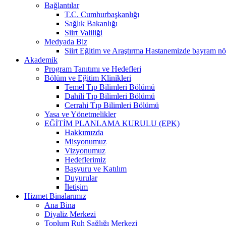
Bağlantılar
T.C. Cumhurbaşkanlığı
Sağlık Bakanlığı
Siirt Valiliği
Medyada Biz
Siirt Eğitim ve Araştırma Hastanemizde bayram nö
Akademik
Program Tanıtımı ve Hedefleri
Bölüm ve Eğitim Klinikleri
Temel Tıp Bilimleri Bölümü
Dahili Tıp Bilimleri Bölümü
Cerrahi Tıp Bilimleri Bölümü
Yasa ve Yönetmelikler
EĞİTİM PLANLAMA KURULU (EPK)
Hakkımızda
Misyonumuz
Vizyonumuz
Hedeflerimiz
Başvuru ve Katılım
Duyurular
İletişim
Hizmet Binalarımız
Ana Bina
Diyaliz Merkezi
Toplum Ruh Sağlığı Merkezi