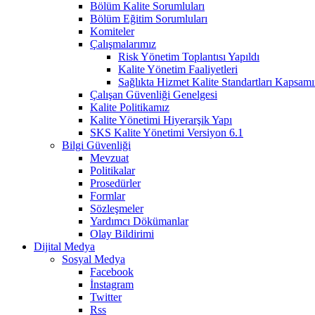
Bölüm Kalite Sorumluları
Bölüm Eğitim Sorumluları
Komiteler
Çalışmalarımız
Risk Yönetim Toplantısı Yapıldı
Kalite Yönetim Faaliyetleri
Sağlıkta Hizmet Kalite Standartları Kapsa
Çalışan Güvenliği Genelgesi
Kalite Politikamız
Kalite Yönetimi Hiyerarşik Yapı
SKS Kalite Yönetimi Versiyon 6.1
Bilgi Güvenliği
Mevzuat
Politikalar
Prosedürler
Formlar
Sözleşmeler
Yardımcı Dökümanlar
Olay Bildirimi
Dijital Medya
Sosyal Medya
Facebook
İnstagram
Twitter
Rss