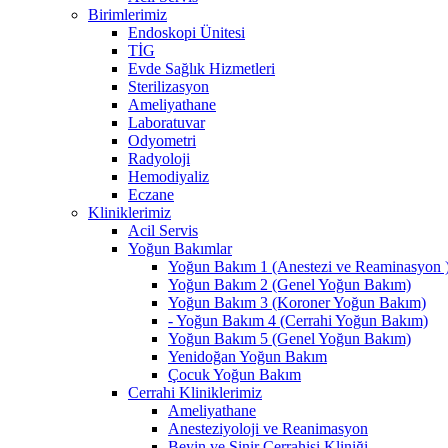
Birimlerimiz
Endoskopi Ünitesi
TİG
Evde Sağlık Hizmetleri
Sterilizasyon
Ameliyathane
Laboratuvar
Odyometri
Radyoloji
Hemodiyaliz
Eczane
Kliniklerimiz
Acil Servis
Yoğun Bakımlar
Yoğun Bakım 1 (Anestezi ve Reaminasyon 
Yoğun Bakım 2 (Genel Yoğun Bakım)
Yoğun Bakım 3 (Koroner Yoğun Bakım)
- Yoğun Bakım 4 (Cerrahi Yoğun Bakım)
Yoğun Bakım 5 (Genel Yoğun Bakım)
Yenidoğan Yoğun Bakım
Çocuk Yoğun Bakım
Cerrahi Kliniklerimiz
Ameliyathane
Anesteziyoloji ve Reanimasyon
Beyin ve Sinir Cerrahisi Kliniği