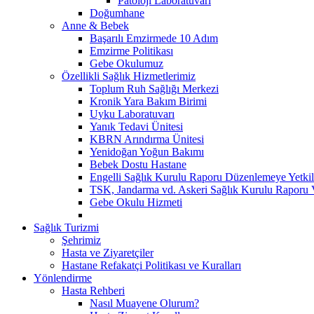
Patoloji Laboratuvarı
Doğumhane
Anne & Bebek
Başarılı Emzirmede 10 Adım
Emzirme Politikası
Gebe Okulumuz
Özellikli Sağlık Hizmetlerimiz
Toplum Ruh Sağlığı Merkezi
Kronik Yara Bakım Birimi
Uyku Laboratuvarı
Yanık Tedavi Ünitesi
KBRN Arındırma Ünitesi
Yenidoğan Yoğun Bakımı
Bebek Dostu Hastane
Engelli Sağlık Kurulu Raporu Düzenlemeye Yetkili
TSK, Jandarma vd. Askeri Sağlık Kurulu Raporu V
Gebe Okulu Hizmeti
Sağlık Turizmi
Şehrimiz
Hasta ve Ziyaretçiler
Hastane Refakatçi Politikası ve Kuralları
Yönlendirme
Hasta Rehberi
Nasıl Muayene Olurum?