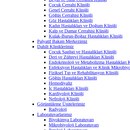
Çocuk Cerrahi Kliniği
Genel Cerrahi Kliniği
Göğüs Cerrahisi Kliniği
Göz Hastalıkları Kliniği
Kadın Hastalıkları ve Doğum Kliniği
Kalp ve Damar Cerrahisi Kliniği
Kulak-Burun-Boğaz Hastalıkları Kliniği
Palyatif Bakım Merkezimiz
Dahili Kliniklerimiz
Çocuk Sagligi ve Hastaliklari Kliniği
Deri ve Zührevi Hastalıkları Kliniği
Endokrinoloji ve Metabolizma Hastalıkları K
Enfeksiyon Hastalıkları ve Klinik Mikrobiyo
Fiziksel Tıp ve Rehabilitasyon Kliniği
Göğüs Hastalıkları Kliniği
Hemodiyaliz
İç Hastalıkları Kliniği
Kardiyoloji Kliniği
Nefroloji Kliniği
Görüntüleme Ünitelerimiz
Radyoloji
Laboratuvarlarımız
Biyokimya Laboratuvarı
Mikrobiyoloji Laboratuvarı