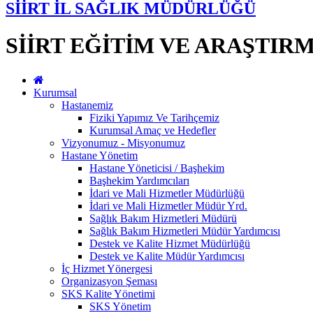
SİİRT İL SAĞLIK MÜDÜRLÜĞÜ
SİİRT EĞİTİM VE ARAŞTIR
Kurumsal
Hastanemiz
Fiziki Yapımız Ve Tarihçemiz
Kurumsal Amaç ve Hedefler
Vizyonumuz - Misyonumuz
Hastane Yönetim
Hastane Yöneticisi / Başhekim
Başhekim Yardımcıları
İdari ve Mali Hizmetler Müdürlüğü
İdari ve Mali Hizmetler Müdür Yrd.
Sağlık Bakım Hizmetleri Müdürü
Sağlık Bakım Hizmetleri Müdür Yardımcısı
Destek ve Kalite Hizmet Müdürlüğü
Destek ve Kalite Müdür Yardımcısı
İç Hizmet Yönergesi
Organizasyon Şeması
SKS Kalite Yönetimi
SKS Yönetim