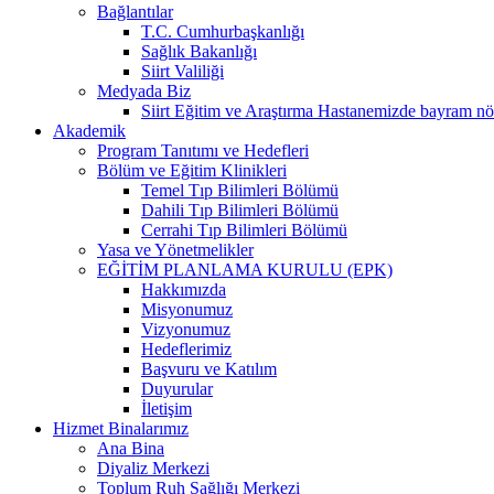
Bağlantılar
T.C. Cumhurbaşkanlığı
Sağlık Bakanlığı
Siirt Valiliği
Medyada Biz
Siirt Eğitim ve Araştırma Hastanemizde bayram nö
Akademik
Program Tanıtımı ve Hedefleri
Bölüm ve Eğitim Klinikleri
Temel Tıp Bilimleri Bölümü
Dahili Tıp Bilimleri Bölümü
Cerrahi Tıp Bilimleri Bölümü
Yasa ve Yönetmelikler
EĞİTİM PLANLAMA KURULU (EPK)
Hakkımızda
Misyonumuz
Vizyonumuz
Hedeflerimiz
Başvuru ve Katılım
Duyurular
İletişim
Hizmet Binalarımız
Ana Bina
Diyaliz Merkezi
Toplum Ruh Sağlığı Merkezi