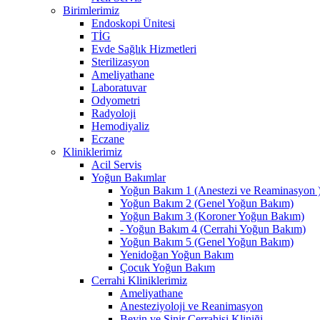
Birimlerimiz
Endoskopi Ünitesi
TİG
Evde Sağlık Hizmetleri
Sterilizasyon
Ameliyathane
Laboratuvar
Odyometri
Radyoloji
Hemodiyaliz
Eczane
Kliniklerimiz
Acil Servis
Yoğun Bakımlar
Yoğun Bakım 1 (Anestezi ve Reaminasyon 
Yoğun Bakım 2 (Genel Yoğun Bakım)
Yoğun Bakım 3 (Koroner Yoğun Bakım)
- Yoğun Bakım 4 (Cerrahi Yoğun Bakım)
Yoğun Bakım 5 (Genel Yoğun Bakım)
Yenidoğan Yoğun Bakım
Çocuk Yoğun Bakım
Cerrahi Kliniklerimiz
Ameliyathane
Anesteziyoloji ve Reanimasyon
Beyin ve Sinir Cerrahisi Kliniği