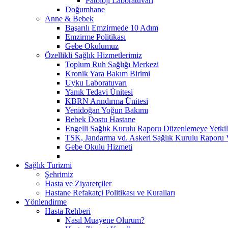
Patoloji Laboratuvarı
Doğumhane
Anne & Bebek
Başarılı Emzirmede 10 Adım
Emzirme Politikası
Gebe Okulumuz
Özellikli Sağlık Hizmetlerimiz
Toplum Ruh Sağlığı Merkezi
Kronik Yara Bakım Birimi
Uyku Laboratuvarı
Yanık Tedavi Ünitesi
KBRN Arındırma Ünitesi
Yenidoğan Yoğun Bakımı
Bebek Dostu Hastane
Engelli Sağlık Kurulu Raporu Düzenlemeye Yetkili
TSK, Jandarma vd. Askeri Sağlık Kurulu Raporu V
Gebe Okulu Hizmeti
Sağlık Turizmi
Şehrimiz
Hasta ve Ziyaretçiler
Hastane Refakatçi Politikası ve Kuralları
Yönlendirme
Hasta Rehberi
Nasıl Muayene Olurum?