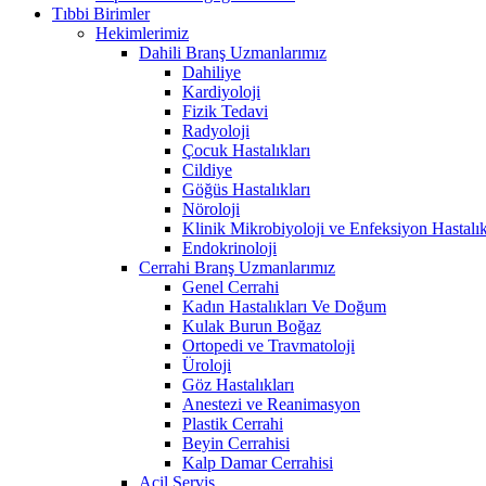
Tıbbi Birimler
Hekimlerimiz
Dahili Branş Uzmanlarımız
Dahiliye
Kardiyoloji
Fizik Tedavi
Radyoloji
Çocuk Hastalıkları
Cildiye
Göğüs Hastalıkları
Nöroloji
Klinik Mikrobiyoloji ve Enfeksiyon Hastalık
Endokrinoloji
Cerrahi Branş Uzmanlarımız
Genel Cerrahi
Kadın Hastalıkları Ve Doğum
Kulak Burun Boğaz
Ortopedi ve Travmatoloji
Üroloji
Göz Hastalıkları
Anestezi ve Reanimasyon
Plastik Cerrahi
Beyin Cerrahisi
Kalp Damar Cerrahisi
Acil Servis