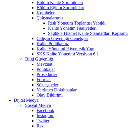
Bölüm Kalite Sorumluları
Bölüm Eğitim Sorumluları
Komiteler
Çalışmalarımız
Risk Yönetim Toplantısı Yapıldı
Kalite Yönetim Faaliyetleri
Sağlıkta Hizmet Kalite Standartları Kapsa
Çalışan Güvenliği Genelgesi
Kalite Politikamız
Kalite Yönetimi Hiyerarşik Yapı
SKS Kalite Yönetimi Versiyon 6.1
Bilgi Güvenliği
Mevzuat
Politikalar
Prosedürler
Formlar
Sözleşmeler
Yardımcı Dökümanlar
Olay Bildirimi
Dijital Medya
Sosyal Medya
Facebook
İnstagram
Twitter
Rss