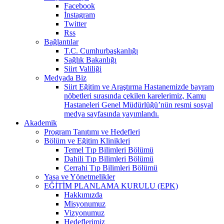
Facebook
İnstagram
Twitter
Rss
Bağlantılar
T.C. Cumhurbaşkanlığı
Sağlık Bakanlığı
Siirt Valiliği
Medyada Biz
Siirt Eğitim ve Araştırma Hastanemizde bayram
nöbetleri sırasında çekilen karelerimiz, Kamu
Hastaneleri Genel Müdürlüğü’nün resmi sosyal
medya sayfasında yayımlandı.
Akademik
Program Tanıtımı ve Hedefleri
Bölüm ve Eğitim Klinikleri
Temel Tıp Bilimleri Bölümü
Dahili Tıp Bilimleri Bölümü
Cerrahi Tıp Bilimleri Bölümü
Yasa ve Yönetmelikler
EĞİTİM PLANLAMA KURULU (EPK)
Hakkımızda
Misyonumuz
Vizyonumuz
Hedeflerimiz