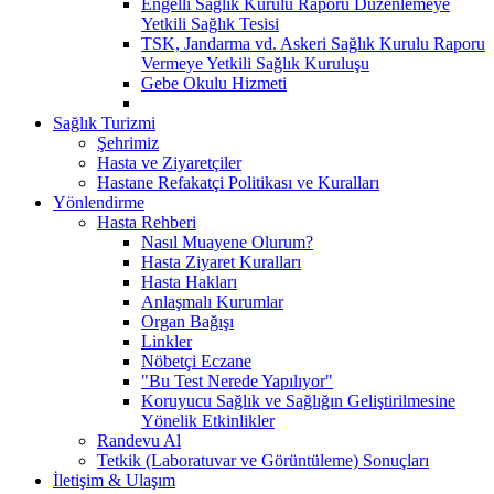
Engelli Sağlık Kurulu Raporu Düzenlemeye
Yetkili Sağlık Tesisi
TSK, Jandarma vd. Askeri Sağlık Kurulu Raporu
Vermeye Yetkili Sağlık Kuruluşu
Gebe Okulu Hizmeti
Sağlık Turizmi
Şehrimiz
Hasta ve Ziyaretçiler
Hastane Refakatçi Politikası ve Kuralları
Yönlendirme
Hasta Rehberi
Nasıl Muayene Olurum?
Hasta Ziyaret Kuralları
Hasta Hakları
Anlaşmalı Kurumlar
Organ Bağışı
Linkler
Nöbetçi Eczane
"Bu Test Nerede Yapılıyor"
Koruyucu Sağlık ve Sağlığın Geliştirilmesine
Yönelik Etkinlikler
Randevu Al
Tetkik (Laboratuvar ve Görüntüleme) Sonuçları
İletişim & Ulaşım