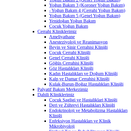
Yoğun Bakım 3 (Koroner Yoğun Bakım)
- Yoğun Bakım 4 (Cerrahi Yoğun Bakım)
Yoğun Bakım 5 (Genel Yoğun Bakım)
Yenidoğan Yoğun Bakım
Çocuk Yoğun Bakım
Cerrahi Kliniklerimiz
Ameliyathane
Anesteziyoloji ve Reanimasyon
Beyin ve Sinir Cerrahisi Kliniği
Çocuk Cerrahi Kliniği
Genel Cerrahi Kliniği
Göğüs Cerrahisi Kliniği
Göz Hastalıkları Kliniği
Kadın Hastalıkları ve Doğum Kliniği
Kalp ve Damar Cerrahisi Kliniği
Kulak-Burun-Boğaz Hastalıkları Kliniği
Palyatif Bakım Merkezimiz
Dahili Kliniklerimiz
Çocuk Sagligi ve Hastaliklari Kliniği
Deri ve Zührevi Hastalıkları Kliniği
Endokrinoloji ve Metabolizma Hastalıkları
Kliniği
Enfeksiyon Hastalıkları ve Klinik
Mikrobiyoloji