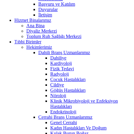
Başvuru ve Katılım
Duyurular
İletişim
Hizmet Binalarımız
Ana Bina
Diyaliz Merkezi
Toplum Ruh Sağlığı Merkezi
Tıbbi Birimler
Hekimlerimiz
Dahili Branş Uzmanlarımız
Dahiliye
Kardiyoloji
Fizik Tedavi
Radyoloji
Çocuk Hastalıkları
Cildiye
Göğüs Hastalıkları
Nöroloji
Klinik Mikrobiyoloji ve Enfeksiyon
Hastalıkları
Endokrinoloji
Cerrahi Branş Uzmanlarımız
Genel Cerrahi
Kadın Hastalıkları Ve Doğum
Kulak Burun Boğaz