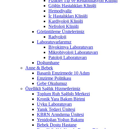
Fiziksel Tıp ve Rehabilitasyon Kliniği
Göğüs Hastalıkları Kliniği
Hemodiyaliz
İç Hastalıkları Kliniği
Kardiyoloji Kliniği
Nefroloji Kliniği
Görüntüleme Ünitelerimiz
Radyoloji
Laboratuvarlarımız
Biyokimya Laboratuvarı
Mikrobiyoloji Laboratuvarı
Patoloji Laboratuvarı
Doğumhane
Anne & Bebek
Başarılı Emzirmede 10 Adım
Emzirme Politikası
Gebe Okulumuz
Özellikli Sağlık Hizmetlerimiz
Toplum Ruh Sağlığı Merkezi
Kronik Yara Bakım Birimi
Uyku Laboratuvarı
Yanık Tedavi Ünitesi
KBRN Arındırma Ünitesi
Yenidoğan Yoğun Bakımı
Bebek Dostu Hastane