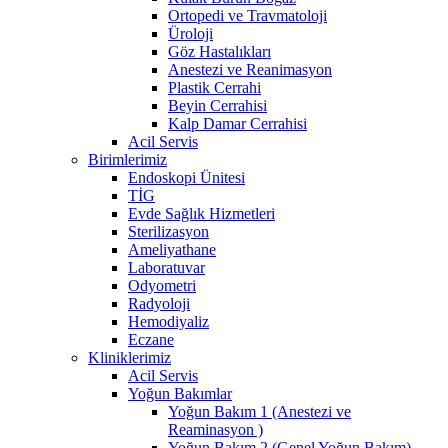
Ortopedi ve Travmatoloji
Üroloji
Göz Hastalıkları
Anestezi ve Reanimasyon
Plastik Cerrahi
Beyin Cerrahisi
Kalp Damar Cerrahisi
Acil Servis
Birimlerimiz
Endoskopi Ünitesi
TİG
Evde Sağlık Hizmetleri
Sterilizasyon
Ameliyathane
Laboratuvar
Odyometri
Radyoloji
Hemodiyaliz
Eczane
Kliniklerimiz
Acil Servis
Yoğun Bakımlar
Yoğun Bakım 1 (Anestezi ve
Reaminasyon )
Yoğun Bakım 2 (Genel Yoğun Bakım)