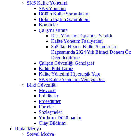
SKS Kalite Yönetimi
SKS Yönetim
Bölüm Kalite Sorumluları
Bölüm Eğitim Sorumluları
Komiteler
Çalışmalarımız
Risk Yönetim Toplantısı Yapıldı
Kalite Yönetim Faaliyetleri
Sağlıkta Hizmet Kalite Standartları
Kapsamında 2024 Yılı Birinci Dönem Öz
Değerlendirme
Çalışan Güvenliği Genelgesi
Kalite Politikamız
Kalite Yönetimi Hiyerarşik Yapı
SKS Kalite Yönetimi Versiyon 6.1
Bilgi Güvenliği
Mevzuat
Politikalar
Prosedürler
Formlar
Sözleşmeler
Yardımcı Dökümanlar
Olay Bildirimi
Dijital Medya
Sosyal Medya