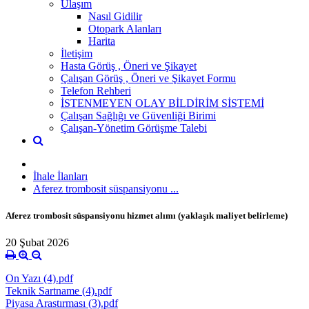
Ulaşım
Nasıl Gidilir
Otopark Alanları
Harita
İletişim
Hasta Görüş , Öneri ve Şikayet
Çalışan Görüş , Öneri ve Şikayet Formu
Telefon Rehberi
İSTENMEYEN OLAY BİLDİRİM SİSTEMİ
Çalışan Sağlığı ve Güvenliği Birimi
Çalışan-Yönetim Görüşme Talebi
İhale İlanları
Aferez trombosit süspansiyonu ...
Aferez trombosit süspansiyonu hizmet alımı (yaklaşık maliyet belirleme)
20 Şubat 2026
On Yazı (4).pdf
Teknik Sartname (4).pdf
Piyasa Arastırması (3).pdf