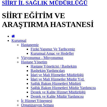
SİİRT İL SAĞLIK MÜDÜRLÜĞÜ
SİİRT EĞİTİM VE
ARAŞTIRMA HASTANESİ
Kurumsal
Hastanemiz
Fiziki Yapımız Ve Tarihçemiz
Kurumsal Amaç ve Hedefler
Vizyonumuz - Misyonumuz
Hastane Yönetim
Hastane Yöneticisi / Başhekim
Başhekim Yardımcıları
İdari ve Mali Hizmetler Müdürlüğü
İdari ve Mali Hizmetler Müdür Yrd.
Sağlık Bakım Hizmetleri Müdürü
Sağlık Bakım Hizmetleri Müdür Yardımcısı
Destek ve Kalite Hizmet Müdürlüğü
Destek ve Kalite Müdür Yardımcısı
İç Hizmet Yönergesi
Organizasyon Şeması