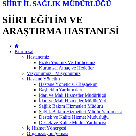
SİİRT İL SAĞLIK MÜDÜRLÜĞÜ
SİİRT EĞİTİM VE
ARAŞTIRMA HASTANESİ
Kurumsal
Hastanemiz
Fiziki Yapımız Ve Tarihçemiz
Kurumsal Amaç ve Hedefler
Vizyonumuz - Misyonumuz
Hastane Yönetim
Hastane Yöneticisi / Başhekim
Başhekim Yardımcıları
İdari ve Mali Hizmetler Müdürlüğü
İdari ve Mali Hizmetler Müdür Yrd.
Sağlık Bakım Hizmetleri Müdürü
Sağlık Bakım Hizmetleri Müdür Yardımcısı
Destek ve Kalite Hizmet Müdürlüğü
Destek ve Kalite Müdür Yardımcısı
İç Hizmet Yönergesi
Organizasyon Şeması