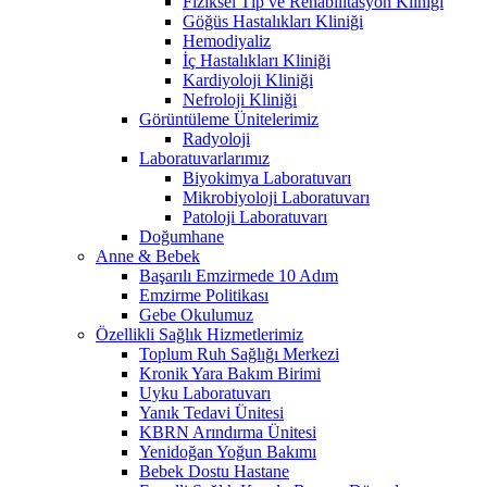
Fiziksel Tıp ve Rehabilitasyon Kliniği
Göğüs Hastalıkları Kliniği
Hemodiyaliz
İç Hastalıkları Kliniği
Kardiyoloji Kliniği
Nefroloji Kliniği
Görüntüleme Ünitelerimiz
Radyoloji
Laboratuvarlarımız
Biyokimya Laboratuvarı
Mikrobiyoloji Laboratuvarı
Patoloji Laboratuvarı
Doğumhane
Anne & Bebek
Başarılı Emzirmede 10 Adım
Emzirme Politikası
Gebe Okulumuz
Özellikli Sağlık Hizmetlerimiz
Toplum Ruh Sağlığı Merkezi
Kronik Yara Bakım Birimi
Uyku Laboratuvarı
Yanık Tedavi Ünitesi
KBRN Arındırma Ünitesi
Yenidoğan Yoğun Bakımı
Bebek Dostu Hastane