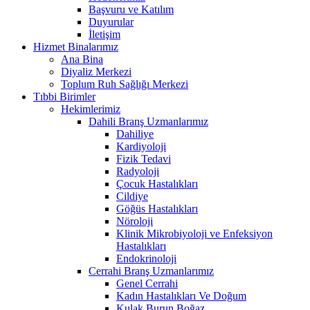
Başvuru ve Katılım
Duyurular
İletişim
Hizmet Binalarımız
Ana Bina
Diyaliz Merkezi
Toplum Ruh Sağlığı Merkezi
Tıbbi Birimler
Hekimlerimiz
Dahili Branş Uzmanlarımız
Dahiliye
Kardiyoloji
Fizik Tedavi
Radyoloji
Çocuk Hastalıkları
Cildiye
Göğüs Hastalıkları
Nöroloji
Klinik Mikrobiyoloji ve Enfeksiyon
Hastalıkları
Endokrinoloji
Cerrahi Branş Uzmanlarımız
Genel Cerrahi
Kadın Hastalıkları Ve Doğum
Kulak Burun Boğaz