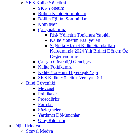
SKS Kalite Yönetimi
SKS Yönetim
Bölüm Kalite Sorumluları
Bölüm Eğitim Sorumluları
Komiteler
Çalışmalarımız
Risk Yönetim Toplantısı Yapıldı
Kalite Yönetim Faaliyetleri
Sağlıkta Hizmet Kalite Standartları
Kapsamında 2024 Yılı Birinci Dönem Öz
Değerlendirme
Çalışan Güvenliği Genelgesi
Kalite Politikamız
Kalite Yönetimi Hiyerarşik Yapı
SKS Kalite Yönetimi Versiyon 6.1
Bilgi Güvenliği
Mevzuat
Politikalar
Prosedürler
Formlar
Sözleşmeler
Yardımcı Dökümanlar
Olay Bildirimi
Dijital Medya
Sosyal Medya