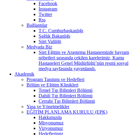
Facebook
İnstagram
Twitter
Rss
Bağlantılar
T.C. Cumhurbaşkanlığı
Sağlık Bakanlığı
Siirt Valiliği
Medyada Biz
Siirt Eğitim ve Araştırma Hastanemizde bayram
nöbetleri sırasında çekilen karelerimiz, Kamu
Hastaneleri Genel Müdürlüğü’nün resmi sosyal
medya sayfasında yayımlandı.
Akademik
Program Tanıtımı ve Hedefleri
Bölüm ve Eğitim Klinikleri
Temel Tıp Bilimleri Bölümü
Dahili Tıp Bilimleri Bölümü
Cerrahi Tıp Bilimleri Bölümü
Yasa ve Yönetmelikler
EĞİTİM PLANLAMA KURULU (EPK)
Hakkımızda
Misyonumuz
Vizyonumuz
Hedeflerimiz