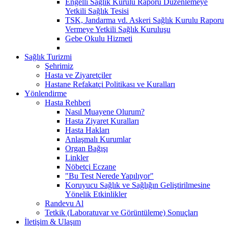
Engelli Sağlık Kurulu Raporu Düzenlemeye
Yetkili Sağlık Tesisi
TSK, Jandarma vd. Askeri Sağlık Kurulu Raporu
Vermeye Yetkili Sağlık Kuruluşu
Gebe Okulu Hizmeti
Sağlık Turizmi
Şehrimiz
Hasta ve Ziyaretçiler
Hastane Refakatçi Politikası ve Kuralları
Yönlendirme
Hasta Rehberi
Nasıl Muayene Olurum?
Hasta Ziyaret Kuralları
Hasta Hakları
Anlaşmalı Kurumlar
Organ Bağışı
Linkler
Nöbetçi Eczane
"Bu Test Nerede Yapılıyor"
Koruyucu Sağlık ve Sağlığın Geliştirilmesine
Yönelik Etkinlikler
Randevu Al
Tetkik (Laboratuvar ve Görüntüleme) Sonuçları
İletişim & Ulaşım