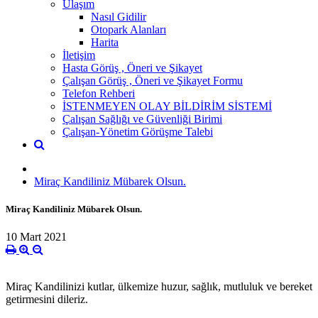
Ulaşım
Nasıl Gidilir
Otopark Alanları
Harita
İletişim
Hasta Görüş , Öneri ve Şikayet
Çalışan Görüş , Öneri ve Şikayet Formu
Telefon Rehberi
İSTENMEYEN OLAY BİLDİRİM SİSTEMİ
Çalışan Sağlığı ve Güvenliği Birimi
Çalışan-Yönetim Görüşme Talebi
Miraç Kandiliniz Mübarek Olsun.
Miraç Kandiliniz Mübarek Olsun.
10 Mart 2021
Miraç Kandilinizi kutlar, ülkemize huzur, sağlık, mutluluk ve bereket
getirmesini dileriz.