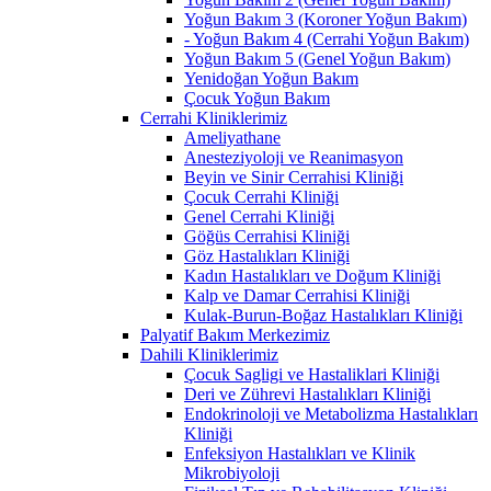
Yoğun Bakım 3 (Koroner Yoğun Bakım)
- Yoğun Bakım 4 (Cerrahi Yoğun Bakım)
Yoğun Bakım 5 (Genel Yoğun Bakım)
Yenidoğan Yoğun Bakım
Çocuk Yoğun Bakım
Cerrahi Kliniklerimiz
Ameliyathane
Anesteziyoloji ve Reanimasyon
Beyin ve Sinir Cerrahisi Kliniği
Çocuk Cerrahi Kliniği
Genel Cerrahi Kliniği
Göğüs Cerrahisi Kliniği
Göz Hastalıkları Kliniği
Kadın Hastalıkları ve Doğum Kliniği
Kalp ve Damar Cerrahisi Kliniği
Kulak-Burun-Boğaz Hastalıkları Kliniği
Palyatif Bakım Merkezimiz
Dahili Kliniklerimiz
Çocuk Sagligi ve Hastaliklari Kliniği
Deri ve Zührevi Hastalıkları Kliniği
Endokrinoloji ve Metabolizma Hastalıkları
Kliniği
Enfeksiyon Hastalıkları ve Klinik
Mikrobiyoloji