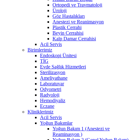
Ortopedi ve Travmatoloji
Üroloji
Göz Hastalıkları
Anestezi ve Reanimasyon
Plastik Cerrahi
Beyin Cerrahisi
Kalp Damar Cerrahisi
Acil Servis
Birimlerimiz
Endoskopi Ünitesi
TİG
Evde Sağlık Hizmetleri
Sterilizasyon
Ameliyathane
Laboratuvar
Odyometri
Radyoloji
Hemodiyaliz
Eczane
Kliniklerimiz
Acil Servis
Yoğun Bakımlar
Yoğun Bakım 1 (Anestezi ve
Reaminasyon )
Yoğun Bakım 2 (Genel Yoğun Bakım)